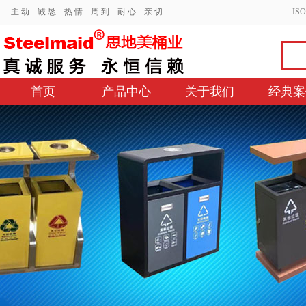
主 动 诚 恳 热 情 周 到 耐 心 亲 切
IS
首页
产品中心
关于我们
经典案