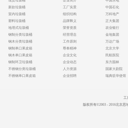
现货垃圾桶
企业简介
中国水电
新款垃圾桶
工厂实景
中国石化
室内垃圾桶
组织结构
万科地产
塑料垃圾桶
品牌释义
正大集团
地埋式垃圾桶
荣誉资质
农业银行
钢制分类垃圾桶
经营理念
金地集团
钢木分类垃圾桶
工作原则
万达广场
钢制单口果皮箱
尊奉精神
北京大学
钢木单口果皮箱
企业文化
民航医院
钢制环卫垃圾桶
企业动态
东方园林
不锈钢分类垃圾桶
人力资源
国家大剧院
不锈钢单口果皮箱
企业招聘
瑞典驻华使馆
工厂
版权所有©2003 - 2016北