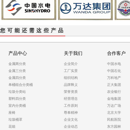
您可能还需这些产品
产品中心
关于我们
合作客户
金属两分类
企业简介
中国水电
金属三分类
工厂实景
中国石化
金属四分类
组织结构
万科地产
单桶组合分类桶
品牌释义
正大集团
垃圾分类站
荣誉资质
农业银行
塑料四分类
经营理念
金地集团
室内分类桶
工作原则
万达广场
座椅
尊奉精神
北京大学
垃圾桶罩
企业文化
民航医院
花箱
企业动态
东方园林