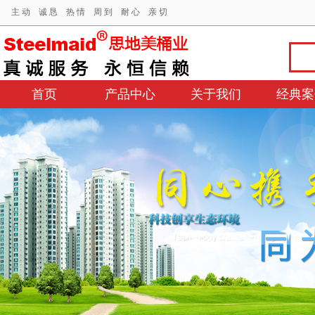
主 动 诚 恳 热 情 周 到 耐 心 亲 切
首页
产品中心
关于我们
经典案