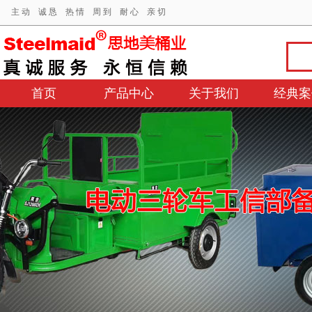
主 动 诚 恳 热 情 周 到 耐 心 亲 切
首页
产品中心
关于我们
经典案