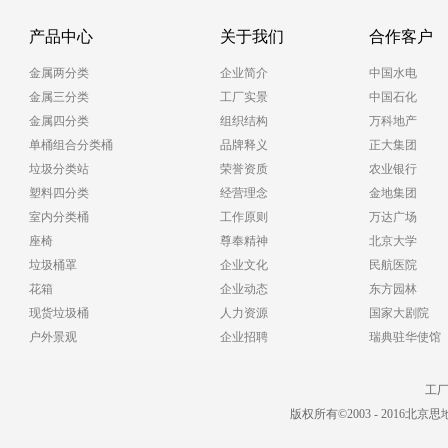
产品中心
关于我们
合作客户
金属两分类
企业简介
中国水电
金属三分类
工厂实景
中国石化
金属四分类
组织结构
万科地产
单桶组合分类桶
品牌释义
正大集团
垃圾分类站
荣誉资质
农业银行
塑料四分类
经营理念
金地集团
室内分类桶
工作原则
万达广场
座椅
尊奉精神
北京大学
垃圾桶罩
企业文化
民航医院
花箱
企业动态
东方园林
现货垃圾桶
人力资源
国家大剧院
户外景观
企业招聘
瑞典驻华使馆
工厂电
版权所有©2003 - 2016北