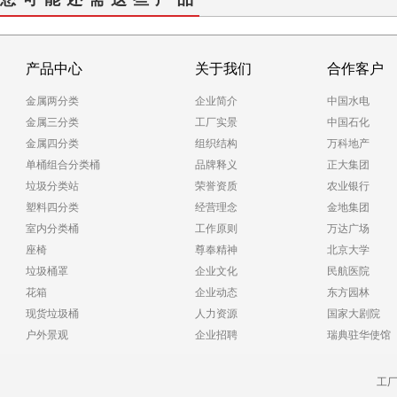
产品中心
关于我们
合作客户
金属两分类
企业简介
中国水电
金属三分类
工厂实景
中国石化
金属四分类
组织结构
万科地产
单桶组合分类桶
品牌释义
正大集团
垃圾分类站
荣誉资质
农业银行
塑料四分类
经营理念
金地集团
室内分类桶
工作原则
万达广场
座椅
尊奉精神
北京大学
垃圾桶罩
企业文化
民航医院
花箱
企业动态
东方园林
现货垃圾桶
人力资源
国家大剧院
户外景观
企业招聘
瑞典驻华使馆
工厂电