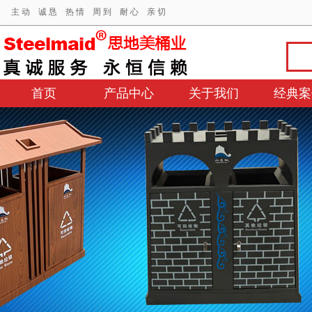
主 动 诚 恳 热 情 周 到 耐 心 亲 切
首页
产品中心
关于我们
经典案